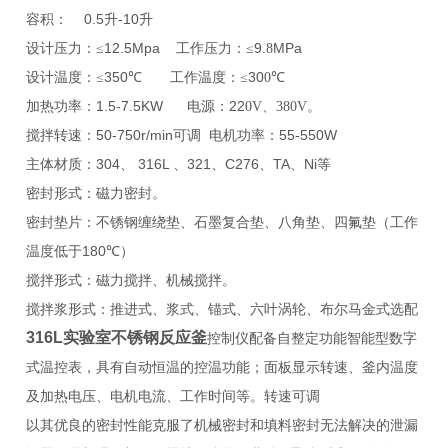
0.5
-10
容积：
升
升
12.5Mpa
9.
MPa
设计压力：≤
工作压力：≤
8
350
30
设计温度：≤
℃
工作温度：≤
0℃
1.5-7.5KW
22
加热功率：
电源：
0V、380V。
50-750r/min
55-550W
搅拌转速：
可调
电机功率：
304
316L
321
C276
TA
Ni
主体材质：
、
、
、
、
、
等
密封形式：磁力密封。
密封垫片：不锈钢缠绕垫、石墨复合垫、八角垫、四氟垫（工作
180
温度低于
℃）
搅拌形式：磁力搅拌、机械搅拌。
搅拌浆形式：推进式、浆式、锚式、六叶涡轮、布尔马金式选配
316L实验室不锈钢反应釜
控制仪配备自整定功能智能型数字
式温控表，具有自动恒温的控温功能；面板显示转速、釜内温度
及加热电压、电机电流、工作时间等。转速可调
以其优良的密封性能克服了机械密封和填料密封无法解决的泄漏