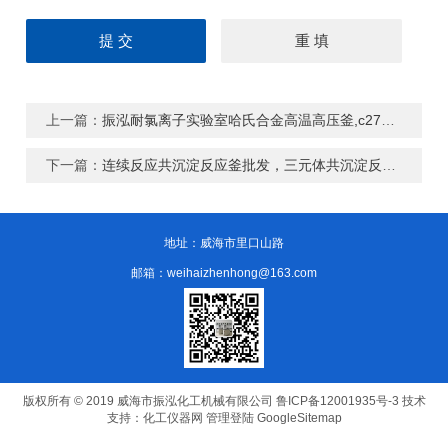
上一篇：
振泓耐氯离子实验室哈氏合金高温高压釜,c276耐腐蚀高压釜
下一篇：
连续反应共沉淀反应釜批发，三元体共沉淀反应釜*
地址：威海市里口山路
邮箱：weihaizhenhong@163.com
版权所有 © 2019 威海市振泓化工机械有限公司
鲁ICP备12001935号-3
技术
支持：
化工仪器网
管理登陆
GoogleSitemap