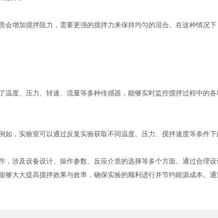
会增加搅拌阻力，需要更强的搅拌力来保持均匀的混合。在这种情况下
温度、压力、转速、流量等多种传感器，能够实时监控搅拌过程中的各
如，实验室可以通过反复实验获取不同温度、压力、搅拌速度等条件下
，涉及设备设计、操作参数、反应介质的选择等多个方面。通过合理设
能够大大提高搅拌效果与效率，确保实验的顺利进行并节约能源成本。通