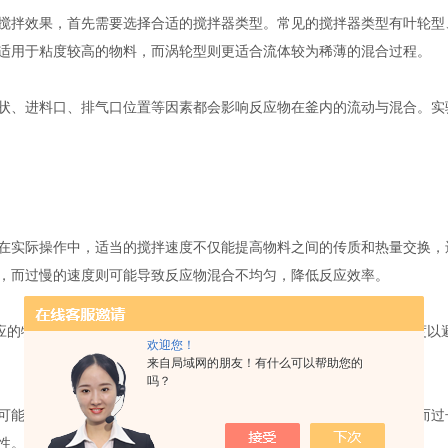
拌效果，首先需要选择合适的搅拌器类型。常见的搅拌器类型有叶轮型
适用于粘度较高的物料，而涡轮型则更适合流体较为稀薄的混合过程。
、进料口、排气口位置等因素都会影响反应物在釜内的流动与混合。实
实际操作中，适当的搅拌速度不仅能提高物料之间的传质和热量交换，
，而过慢的速度则可能导致反应物混合不均匀，降低反应效率。
应的特性来调整搅拌速度。对于高粘度物料，可以使用较低的搅拌速度以
欢迎您！
来自局域网的朋友！有什么可以帮助您的
吗？
能无法充分完成混合和反应，导致产物的质量不稳定或反应不全；而过
性。