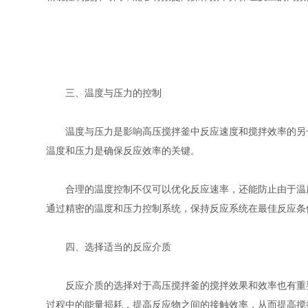
三、温度与压力的控制
温度与压力是影响高压搅拌釜中反应速度和搅拌效率的另一
温度和压力是确保反应效率的关键。
合理的温度控制不仅可以优化反应速率，还能防止由于温度
通过精密的温度和压力控制系统，保持反应系统在最佳反应条
四、选择适当的反应介质
反应介质的选择对于高压搅拌釜的搅拌效果和效率也有重要
过程中的能量损耗，提高反应物之间的接触效率，从而提高搅