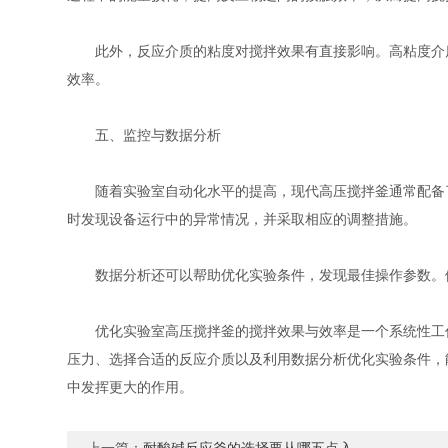
此外，反应介质的粘度对搅拌效果有直接影响。高粘度介质
效率。
五、监控与数据分析
随着实验室自动化水平的提高，现代高压搅拌釜通常配备了
时发现设备运行中的异常情况，并采取相应的调整措施。
数据分析还可以帮助优化实验条件，发现最佳操作参数。例
优化实验室高压搅拌釜的搅拌效果与效率是一个系统性工作
压力、选择合适的反应介质以及利用数据分析优化实验条件，
中发挥更大的作用。