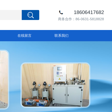
18606417682
商务合作：86-0631-5818828
在线留言
联系我们