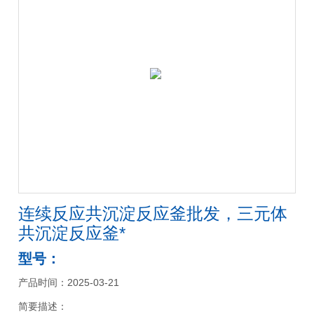
连续反应共沉淀反应釜批发，三元体
共沉淀反应釜*
型号：
产品时间：2025-03-21
简要描述：