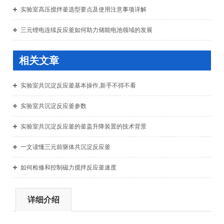
实验室高压搅拌釜选型要点及使用注意事项详解
三元锂电连续反应釜如何助力储能电池领域的发展
相关文章
实验室共沉淀反应釜基本操作,新手不得不看
实验室共沉淀反应釜参数
实验室共沉淀反应釜的釜盖升降装置的技术背景
一文读懂三元前驱体共沉淀反应釜
如何检修和控制磁力搅拌反应釜速度
详细介绍