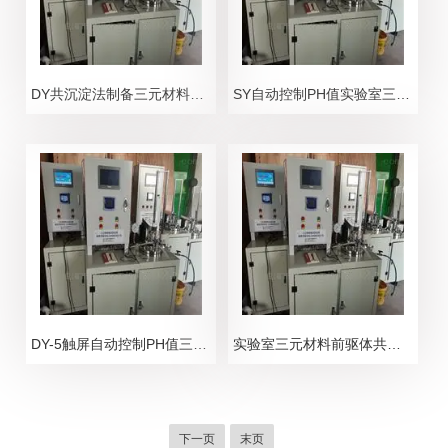
DY共沉淀法制备三元材料反应釜，自动控制PH值实验室三元体反应釜
SY自动控制PH值实验室三元体反应釜
DY-5触屏自动控制PH值三元体反应釜
实验室三元材料前驱体共沉淀反应釜
下一页
末页