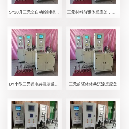
SY20升三元全自动控制锂电池反应釜
三元材料前驱体反应釜，全自动锂电池反应釜厂家-威海振泓化机
DY小型三元锂电共沉淀反应釜
三元前驱体体共沉淀反应釜