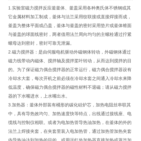
1.实验室磁力搅拌反应釜釜体、釜盖采用各种奥氏体不锈钢或其
它金属材料加工制成，釜体与法兰采用纹联接或直接焊接而成，
釜盖为整体平面或凸盖，釜体与釜盖的密封采用垫片或釜体锥面
与釜盖的球面线密封，两者借用法兰周向均匀的主螺栓通过拧紧
螺母达到密封，密封可靠无泄漏。
2.磁力搅拌器：是由伺服电机驱动外磁钢体转动，外磁钢体通过
磁力线带动内磁体、搅拌轴及搅拌桨叶转动，从而达到搅拌的目
的。为了保证磁力偶合搅拌器的正常运行，磁力偶合搅拌器设有
冷却水大套，每次开机之前必须在冷却水套之间通入冷却水来降
低温度，确保磁力偶合搅拌器的磁性材料不退磁；请从磁力搅拌
器的下水嘴进水，上水嘴出水。
3.加热器：釜体外部装有桶形的碳化硅炉芯，加热电阻丝串联其
中，具有导热效均匀、加热速度快等特点，出线通过接线座、电
缆线与控制仪相联。或者为电加热管导热油加热，在釜体的外的
法兰上焊接夹套，在夹套里装入电加热管，通过加热管加热夹套
内导热油达到加热的目的。或用远红外加热器直接加热或蒸汽加