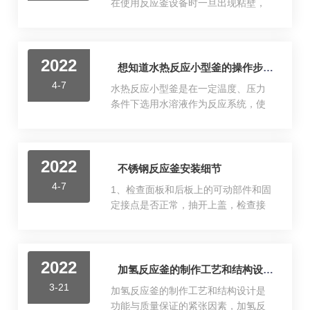
在使用反应釜设备时一旦出现粘壁，
将严重影响反应釜的工作。所以要求
大家在使用不锈钢反应釜时一定要正
确操作，避免粘壁情况出现。不过还
2022
有一些工艺因素导致的粘壁是很难避
想知道水热反应小型釜的操作步骤就看看本篇吧
免的。下面为大家接受下导致高压反
4-7
水热反应小型釜是在一定温度、压力
应釜出现粘壁的因素。一、釜壁温
条件下选用水溶液作为反应系统，使
差：冷却介质温度过低或突然降温，
用高温高压的水溶液使那些在大气条
使釜壁温度与物料的温差过大，造成
件下不溶或难溶的物质溶解，或反应
接触釜壁的胶液粘壁。解决方法：无
生成该物质的溶解产品，经过控制溶
论是加热还是冷却都应在合理温差范
2022
液的温度差使发生对流以形成过饱和
不锈钢反应釜安装细节
围内进行，通常蒸汽使用温度应小于
状态而分出成长晶体。可用于纳米材
180℃，温差热冲击应小于120℃，冷
4-7
1、检查面板和后板上的可动部件和固
料的制备、化合物合成、晶体生长等
却冲击应小于90℃。同时确定...
定接点是否正常，抽开上盖，检查接
方面，也能够用于小剂量的组成反
插件接触是否松动，是否有因运输和
应，是高校极常用的小型反应釜。水
保管不善而造成的损坏或锈蚀。2、在
热反应釜是一个不锈钢容器，内部装
装釜盖时，应防止釜体釜盖之间密封
有聚四氟乙烯内衬，不锈钢容器有精
2022
面相互磕碰。将釜盖按固定位置小心
加氢反应釜的制作工艺和结构设计是功能与质量保证的重要因素
密的螺来压紧聚四氟乙烯内衬达到密
地放在釜体上，拧紧主螺母时，要按
封的效果25ml水热合成反应釜保证在
3-21
加氢反应釜的制作工艺和结构设计是
对角、对称地分多次逐步拧紧。用力
230摄氏度(压力3Mpa)以...
功能与质量保证的紧张因素，加氢反