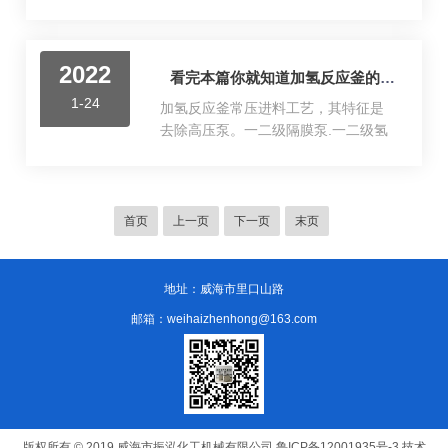
核心之一。一、原理和结构锂电池反
的发展中，经历了从无到有、从小到
应釜主要由反应釜体、搅拌器、加热
大的成长历程。虽然我国反应釜设备
系统、真空系统和控制系统等组成。
行业起步较晚，但是依托于我国机械
2022
该装置利用高温高真空条件下的化学
看完本篇你就知道加氢反应釜的具体工艺了
工业的迅猛发展，反应釜设备行业的
反应来制备锂离子电池的正负极材
市场需求量与日俱增。反应釜设备主
1-24
加氢反应釜常压进料工艺，其特征是
料。反应釜内部通常采用不锈钢材
要适用于石油、化工、橡胶、农药...
去除高压泵。一二级隔膜泵.一二级氢
质，并且具有复杂的结构，包括反应
化液泵设备，改变原有工艺环节，由
室、加热带、加热罩、真空泵和气体
高压进料改为静压进料，同时增加了
进出口等元件。二、工作流程锂电池
回流管道及回流罐回收氢气，使物料
反应釜的工作流程可以分为以下几个
在常压或低压情况下进入反应釜，发
首页
上一页
下一页
末页
步骤：(1)准备原料：将所需的化学物
生加氢反应;下面让我们一起来了解一
质按照一定的比例混合均匀，并将混
下加氢反应釜的具体工艺步骤：(1)配
合物放入反应釜中。(2)真空处理...
料:将5M3糖液通过糖液泵打入糖液计
地址：威海市里口山路
量罐，将准备好的0.5M↑催化剂静压放
邮箱：weihaizhenhong@163.com
入催化剂计量罐;然后将糖液与催化剂
一同放入进料罐;(2)进料:依次打开反应
釜排空阀门.反应釜进料阀，打开位于
二楼的进料罐出料阀，向反应釜内进
料...
版权所有 © 2019 威海市振泓化工机械有限公司
鲁ICP备12001935号-3
技术