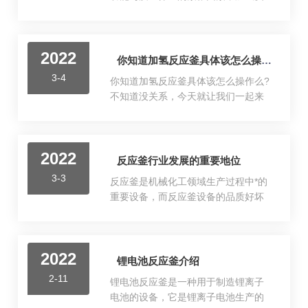
要均匀，不允许釜盖向一边倾斜，以
应釜不同结构设计在使用工作过程中
达到良好的密封效果。3、高压不锈钢
各有不同，所以当我们在选择加氢反
反应釜应放置在室内。在装备多台高
应釜产品时必须要针对这些有影响的
压釜时，应分开放置。每间操作室均
2022
条件分析，还必要结合自身的不同结
你知道加氢反应釜具体该怎么操作么
应有直接通向室外或通道的出口，应
构的需求来确定。保证生产效益的
保证设备地点通风良好。4、针型阀系
3-4
你知道加氢反应釜具体该怎么操作么?
化。另外，反应釜的生产工艺会有着
线密封，仅需轻轻转动，压...
不知道没关系，今天就让我们一起来
不同的转变条件。胶水生产中主要涉
了解一下吧。加氢反应釜的操作分为
及的反应釜装备配置如下：聚合反应
三步、启动前，启动中，启动后，下
釜、乳化反应釜、预溶解反应釜、乳
面就针对这三种来详细的讲解一下：
化剂储槽、过硫酸钾溶液储罐、聚乙
2022
一、反应釜开车前1、检查釜内、搅拌
反应釜行业发展的重要地位
烯醇储罐、醋酸乙烯储罐，蒸馏水储
器、转动部分、附属设备、指示仪
罐及计量泵等。其中聚合反应釜是生
3-3
反应釜是机械化工领域生产过程中*的
表、安全阀、管路及阀门是否符合安
产胶水中重要的设备，一般而言如白
重要设备，而反应釜设备的品质好坏
全要求。2、检查水、电、气是否符合
乳...
直接决定化工产品的质量。目前反应
安全要求二、反应釜开车中1、加料前
釜设备在机械化工行业中的重要性正
应先开反应釜的搅拌器，无杂音且正
逐步增长。而我国的反应釜设备行业
常时，将料加到反应釜内，加料数量
2022
发展已经有了经历了一定历程，虽然
锂电池反应釜介绍
不超过工艺要求。2、打开蒸汽阀前，
与发达国家还存在一定的差距，但是
先开回气阀，后开进气阀。打开蒸汽
2-11
锂电池反应釜是一种用于制造锂离子
总体来看前景还是非常可观的。行业
阀应缓慢，使之对夹套预热...
电池的设备，它是锂离子电池生产的
发展的重要地位反应釜行业在几十年