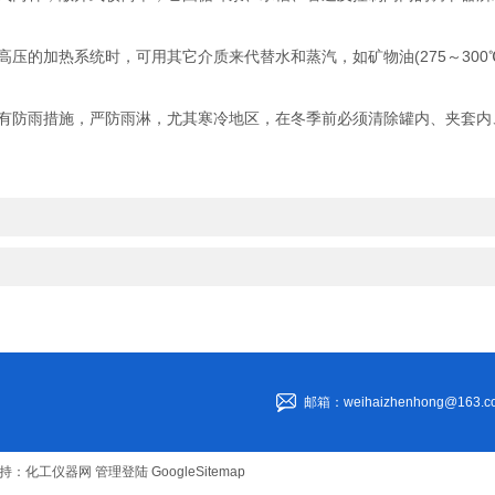
。
加热系统时，可用其它介质来代替水和蒸汽，如矿物油(275～300℃)、联
有防雨措施，严防雨淋，尤其寒冷地区，在冬季前必须清除罐内、夹套内
邮箱：weihaizhenhong@163.c
持：
化工仪器网
管理登陆
GoogleSitemap