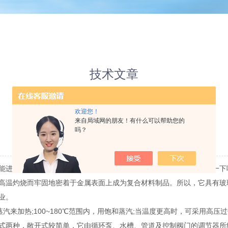
技术文章
Technical Articles
欢迎您！
来自局域网的朋友！有什么可以帮助您的
反应釜的温度保护措施
吗？
更新时间：2021-09-16 点击次数：2973
才能进行，所以反应釜既承受压力又承受温度，下面咱们就详细的了解一
高温灼烧而牢固地密着于金属表面上成为复合材料制品。所以，它具有玻
工业。
汽来加热;100~180℃范围内，用饱和蒸汽;当温度更高时，可采用高压
式两种，敞开式较简单，它由循环泵、水槽、管道及控制阀门的调节器所