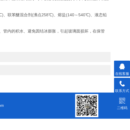
苯醚混合剂(沸点258℃)、熔盐(140～540℃)、液态铅
、管内的积水、避免因结冰膨胀，引起玻璃面损坏，在保管
在线客服
联系方式
om
二维码