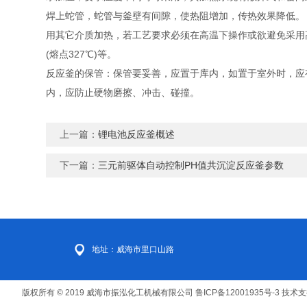
焊上蛇管，蛇管与釜壁有间隙，使热阻增加，传热效果降低
用其它介质加热，若工艺要求必须在高温下操作或欲避免采用高压的
(熔点327℃)等。
反应釜的保管：保管要妥善，应置于库内，如置于室外时，应
内，应防止硬物磨擦、冲击、碰撞。
上一篇：
锂电池反应釜概述
下一篇：
三元前驱体自动控制PH值共沉淀反应釜参数
地址：威海市里口山路
版权所有 © 2019 威海市振泓化工机械有限公司
鲁ICP备12001935号-3
技术支