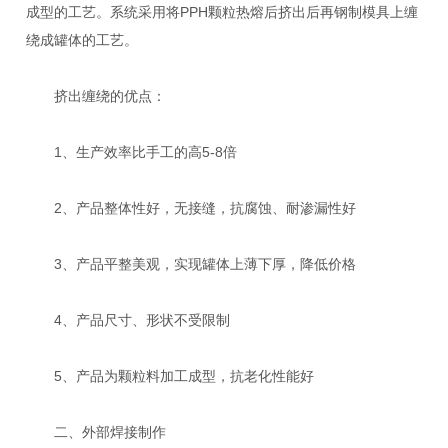
成型的工艺。系统采用将PPH颗粒热熔后挤出后再钢制模具上缠
绕成罐体的工艺。
挤出缠绕的优点：
1、生产效率比手工的高5-8倍
2、产品整体性好，无接缝，抗腐蚀、耐渗漏性好
3、产品平整美观，实现罐体上薄下厚，降低价格
4、产品尺寸、形状不受限制
5、产品为颗粒料加工成型，抗老化性能好
二、外部焊接制作