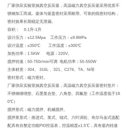
厂家供应实验室抽真空反应釜，高温磁力真空反应釜
采用优质不
锈钢加工而成。釜体与釜盖密封采用耐用、可靠的线密封结构，
密封效果长期稳定无泄漏。
容积： 0.1升-1升
设计压力：≤12.5Mpa 工作压力：≤9.8MPa
设计温度：≤350℃ 工作温度：≤300℃
加热功率：1.5KW 电源：220V。
搅拌转速：50-750r/min可调 电机功率：55-550W
主体材质：304、 316L 、321、C276、TA、Ni等
密封形式：磁力密封。
厂家供应实验室抽真空反应釜，高温磁力真空反应釜
密封垫片：
不锈钢缠绕垫、石墨复合垫、八角垫、四氟垫（工作温度低于18
0℃）
搅拌形式：磁力搅拌、机械搅拌。
搅拌浆形式：推进式、浆式、锚式、六叶涡轮、布尔马金式选配
配具有自整定功能PID控温表，控温精度±1.5℃，具有釜内转速