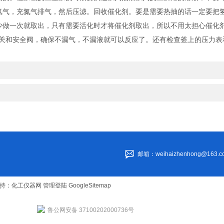
氢气，充氮气排气，然后压滤。回收催化剂。要是需要热抽的话一定要把
做一次就取出，只有需要活化时才将催化剂取出，所以不用太担心催化
和安全阀，确保不漏气，不漏液就可以反应了。还有检查釜上的压力表
邮箱：weihaizhenhong@163.c
持：
化工仪器网
管理登陆
GoogleSitemap
鲁公网安备 37100202000736号