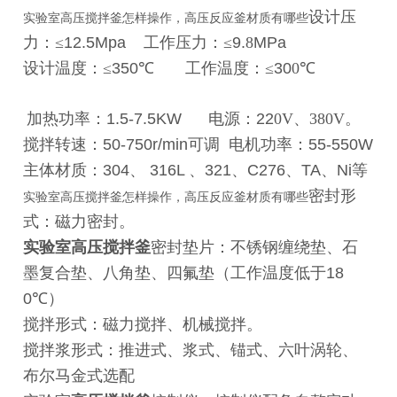
设计压
实验室高压搅拌釜怎样操作，高压反应釜材质有哪些
力：≤
12.5Mpa
工作压力：≤
9.
8
MPa
设计温度：≤
350
℃
工作温度：≤
30
0
℃
加热功率：
1.5-7.5KW
电源：
22
0V
、380V。
搅拌转速：
50-750r/min
可调
电机功率：
55-550W
主体材质：
304
、
316L
、
321
、
C276
、
TA
、
Ni
等
密封形
实验室高压搅拌釜怎样操作，高压反应釜材质有哪些
式：磁力密封。
实验室高压搅拌釜
密封垫片：不锈钢缠绕垫、石
墨复合垫、八角垫、四氟垫（工作温度低于
18
0
℃
）
搅拌形式：磁力搅拌、机械搅拌。
搅拌浆形式：推进式、浆式、锚式、六叶涡轮、
布尔马金式选配