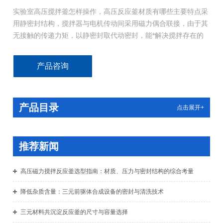
实验室高压搅拌釜怎样操作，高压反应釜材质有哪些主要特点采
用静密封结构，搅拌器与电机传动间采用磁力偶合联接，由于其
无接触的传递力矩，以静密封取代动密封，能*解决搅拌存在的
泄漏问题，使整个介质和搅拌部件*处于密封的状态中进行工
作。
产品咨询
产品目录
点击展开+
推荐新闻
高压磁力搅拌反应釜选型指南：材质、压力与密封结构的综合考量
降低杂质含量：三元前驱体合成设备的密封与清洗技术
三元材料共沉淀反应釜的尺寸与容量选择