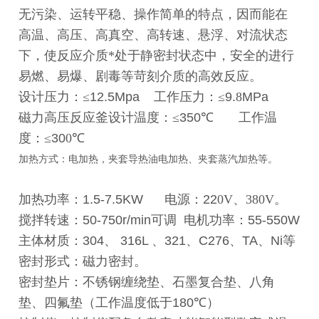
无污染、运转平稳、操作简单的特点，因而能在
高温、高压、高真空、高转速、悬浮、对流状态
下，使反应介质*处于静密封状态中，安全的进行
易燃、易爆、剧毒等苛刻介质的高效反应。
设计压力：≤
12.5Mpa
工作压力：≤
9.
8
MPa
磁力高压反应釜设计温度：≤
350
℃
工作温
度：≤
30
0
℃
加热方式：电加热，夹套导热油电加热、夹套蒸汽加热等。
加热功率：
1.5-7.5KW
电源：
22
0V
、
380V
。
搅拌转速：
50-750r/min
可调
电机功率：
55-550W
主体材质：
304
、
316L
、
321
、
C276
、
TA
、
Ni
等
密封形式：磁力密封。
密封垫片：不锈钢缠绕垫、石墨复合垫、八角
垫、四氟垫（工作温度低于
180
℃
）