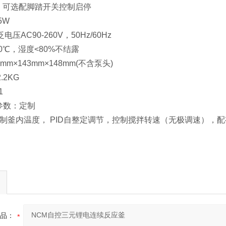
 可选配脚踏开关控制启停
5W
压AC90-260V，50Hz/60Hz
40℃，湿度<80%不结露
mm×143mm×148mm(不含泵头)
2KG
1
格参数：定制
：控制釜内温度， PID自整定调节，控制搅拌转速（无极调速），
品：