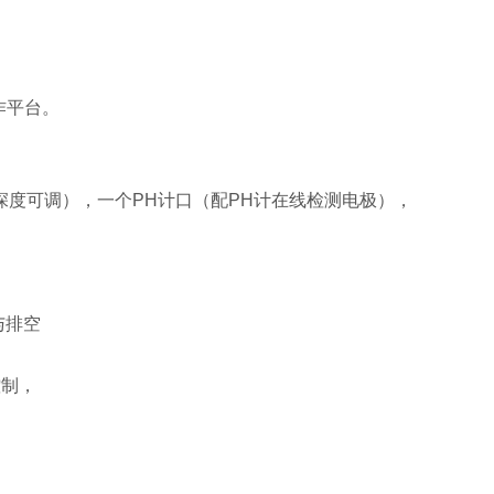
作平台。
深度可调），一个PH计口（配PH计在线检测电极），
与排空
控制，