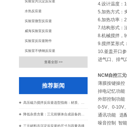
实验室共沉淀反应釜
4.设计温度：1
水热反应釜
5.加热方式
6.加热功率：2
实验室微型反应釜
7.结构形式
威海实验室反应釜
8.机械搅拌，
实验室反应釜附件
9.搅拌桨形
实验室不锈钢反应釜
10.釜盖开
进气口、排气
查看全部 >>
NCM自控三
薄膜按键操控
推荐新闻
掉电记忆功能
外部控制功能
高压磁力搅拌反应釜选型指南：材质、压力与密封结构的综合考量
0-5V、0-10
降低杂质含量：三元前驱体合成设备的密封与清洗技术
通讯功能 选配
噪音控制 智能
三元材料共沉淀反应釜的尺寸与容量选择