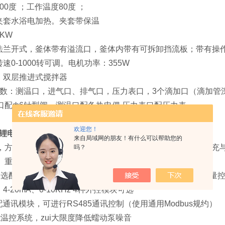
00度 ；工作温度80度 ；
：夹套水浴电加热。夹套带保温
KW
：法兰开式，釜体带有溢流口，釜体内带有可拆卸挡流板；带有操
转速0-1000转可调。电机功率：355W
式：双层推进式搅拌器
口参数：测温口，进气口、排气口，压力表口，3个滴加口（滴加管
口配ф6针型阀。测温口配备热电偶.压力表口配压力表。
欢迎您！
元锂电反应釜操作方式：
来自局域网的朋友！有什么可以帮助您的
，方便、快捷、可靠 速功能 可通过全速按钮实现管路快速填充
吗？
 重新上电后，按掉电前状态继续运行
 选配不同型号的外控模块，可进行启停控制、方向控制、流量
V、4-20mA、0-10KHz 4种外控模块可选
通讯模块，可进行RS485通讯控制（使用通用Modbus规约）
温控系统，zui大限度降低蠕动泵噪音