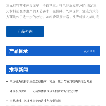
三元材料前驱体反应釜，全自动三元锂电池反应釜,可以满足三
元材料前驱体生产的工艺要求，在搅拌、气体保护、溢流方式等
方面均作了进一步的改进。加料管深度合适，反应料液入釜时混
合速速快、分散能力好，元素分布均匀，固溶体均匀性强，球形
度好，振实密度等技术指标均达到优级
产品咨询
产品目录
点击展开+
推荐新闻
高压磁力搅拌反应釜选型指南：材质、压力与密封结构的综合考量
降低杂质含量：三元前驱体合成设备的密封与清洗技术
三元材料共沉淀反应釜的尺寸与容量选择