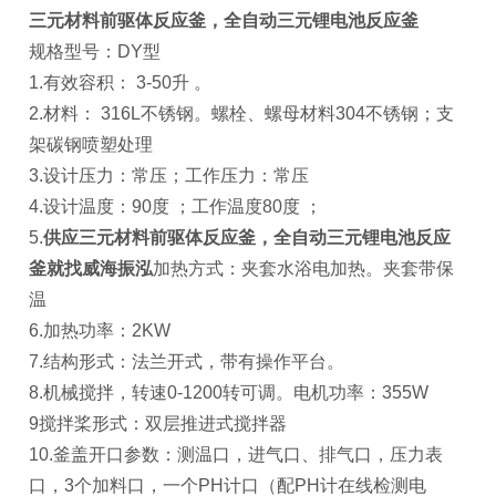
三元材料前驱体反应釜，全自动三元锂电池反应釜
规格型号：DY型
1.有效容积： 3-50升 。
2.材料： 316L不锈钢。螺栓、螺母材料304不锈钢；支
架碳钢喷塑处理
3.设计压力：常压；工作压力：常压
4.设计温度：90度 ；工作温度80度 ；
5.
供应三元材料前驱体反应釜，全自动三元锂电池反应
釜就找威海振泓
加热方式：夹套水浴电加热。夹套带保
温
6.加热功率：2KW
7.结构形式：法兰开式，带有操作平台。
8.机械搅拌，转速0-1200转可调。电机功率：355W
9搅拌桨形式：双层推进式搅拌器
10.釜盖开口参数：测温口，进气口、排气口，压力表
口，3个加料口，一个PH计口（配PH计在线检测电