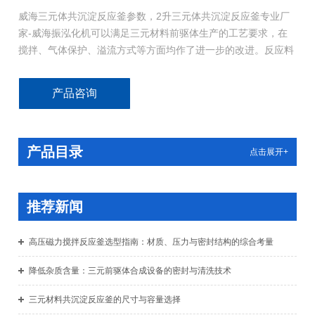
威海三元体共沉淀反应釜参数，2升三元体共沉淀反应釜专业厂
家-威海振泓化机可以满足三元材料前驱体生产的工艺要求，在
搅拌、气体保护、溢流方式等方面均作了进一步的改进。反应料
液入釜时混合速速快、分散能力好，元素分布均匀，固溶体均匀
性强，球形度好，振实密度等技术指标均达到优级
产品咨询
产品目录
点击展开+
推荐新闻
高压磁力搅拌反应釜选型指南：材质、压力与密封结构的综合考量
降低杂质含量：三元前驱体合成设备的密封与清洗技术
三元材料共沉淀反应釜的尺寸与容量选择