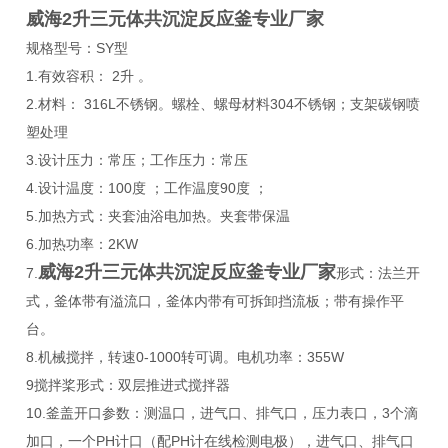
威海2升三元体共沉淀反应釜专业厂家
规格型号：SY型
1.有效容积： 2升 。
2.材料： 316L不锈钢。螺栓、螺母材料304不锈钢；支架碳钢喷
塑处理
3.设计压力：常压；工作压力：常压
4.设计温度：100度 ；工作温度90度 ；
5.加热方式：夹套油浴电加热。夹套带保温
6.加热功率：2KW
威海2升三元体共沉淀反应釜专业厂家
7.
形式：法兰开
式，釜体带有溢流口，釜体内带有可拆卸挡流板；带有操作平
台。
8.机械搅拌，转速0-1000转可调。电机功率：355W
9搅拌桨形式：双层推进式搅拌器
10.釜盖开口参数：测温口，进气口、排气口，压力表口，3个滴
加口，一个PH计口（配PH计在线检测电极），进气口、排气口