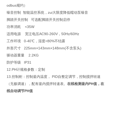
odbus规约）
噪音控制 智能温控系统，zui大限度降低蠕动泵噪音
脚踏开关控制 可选配脚踏开关控制启停
功率消耗 <35W
适用电源 宽泛电压AC90-260V，50Hz/60Hz
工作环境 0-40℃，湿度<80%不结露
外形尺寸 225mm×143mm×148mm(不含泵头)
驱动器重量 2.2KG
防护等级 IP31
12.PH计规格参数：定制
13.控制柜：控制釜内温度， PID自整定调节，控制搅拌转速
（无极调速），配有釜内搅拌转速表。
在线检测釜内PH值，在
线自动调节PH值