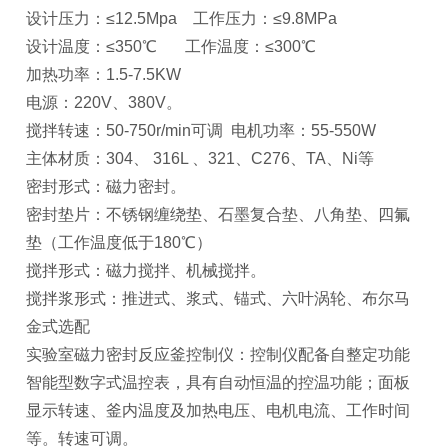
设计压力：≤12.5Mpa 工作压力：≤9.8MPa
设计温度：≤350℃ 工作温度：≤300℃
加热功率：1.5-7.5KW
电源：220V、380V。
搅拌转速：50-750r/min可调 电机功率：55-550W
主体材质：304、 316L 、321、C276、TA、Ni等
密封形式：磁力密封。
密封垫片：不锈钢缠绕垫、石墨复合垫、八角垫、四氟
垫（工作温度低于180℃）
搅拌形式：磁力搅拌、机械搅拌。
搅拌浆形式：推进式、浆式、锚式、六叶涡轮、布尔马
金式选配
实验室磁力密封反应釜控制仪：控制仪配备自整定功能
智能型数字式温控表，具有自动恒温的控温功能；面板
显示转速、釜内温度及加热电压、电机电流、工作时间
等。转速可调。