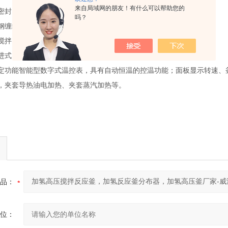
来自局域网的朋友！有什么可以帮助您的
密封。
吗？
180
钢缠绕垫、石墨复合垫、八角垫、四氟垫（工作温度低于
℃）
搅拌、机械搅拌。
进式、浆式、锚式、六叶涡轮、布尔马金式选配
定功能智能型数字式温控表，具有自动恒温的控温功能；面板显示转速、
，夹套导热油电加热、夹套蒸汽加热等。
品：
位：