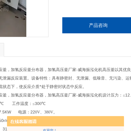
产品咨询
应釜，加氢反应釜分布器，加氢高压釜厂家-威海振泓化机高压釜
以其优
无泄漏反应装置。设备特性：具有静密封、无泄漏、低噪音、无污染、运
流状态下，使反应介质*处于静密封状态中反应。
应釜，加氢反应釜分布器，加氢高压釜厂家-威海振泓化机
1
设计压力：≤
30
℃
工作温度：≤
0℃
5-7.5KW
22
电源：
0V、380V。
50r/min
55-550W
可调
电机功率：
316L
321
C276
TA
Ni
、
、
、
、
、
等
欢迎您！