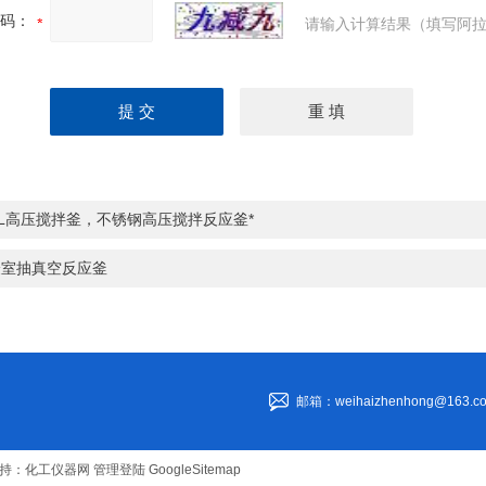
码：
请输入计算结果（填写阿拉
6L高压搅拌釜，不锈钢高压搅拌反应釜*
验室抽真空反应釜
邮箱：weihaizhenhong@163.c
持：
化工仪器网
管理登陆
GoogleSitemap