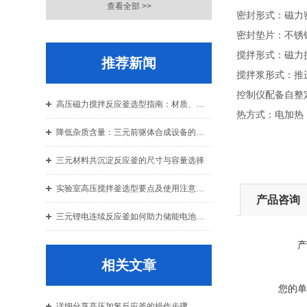
查看全部 >>
密封形式：磁力
密封垫片：不锈
搅拌形式：磁力
推荐新闻
搅拌浆形式：推
控制仪配备自整
高压磁力搅拌反应釜选型指南：材质、压力与密封结构的综合考量
热方式：电加热
降低杂质含量：三元前驱体合成设备的密封与清洗技术
三元材料共沉淀反应釜的尺寸与容量选择
实验室高压搅拌釜选型要点及使用注意事项详解
产品咨询
三元锂电连续反应釜如何助力储能电池领域的发展
产
相关文章
您的单
详细分享高压加氢反应釜的操作步骤