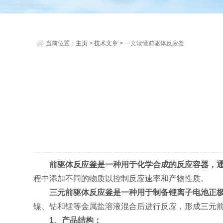
当前位置：
主页
>
技术文章
> 一文读懂前驱体反应釜
前驱体反应釜是一种用于化学合成的反应容器，
程中添加不同的物质以控制反应速率和产物性质。
三元前驱体反应釜是一种用于制备锂离子电池正
镍、钴和锰等金属盐溶液混合后进行反应，形成三元
1、产品结构：