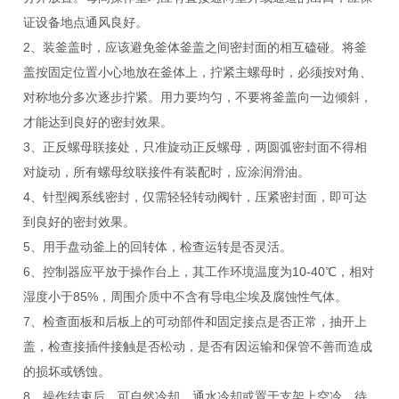
证设备地点通风良好。
2、装釜盖时，应该避免釜体釜盖之间密封面的相互磕碰。将釜
盖按固定位置小心地放在釜体上，拧紧主螺母时，必须按对角、
对称地分多次逐步拧紧。用力要均匀，不要将釜盖向一边倾斜，
才能达到良好的密封效果。
3、正反螺母联接处，只准旋动正反螺母，两圆弧密封面不得相
对旋动，所有螺母纹联接件有装配时，应涂润滑油。
4、针型阀系线密封，仅需轻轻转动阀针，压紧密封面，即可达
到良好的密封效果。
5、用手盘动釜上的回转体，检查运转是否灵活。
6、控制器应平放于操作台上，其工作环境温度为10-40℃，相对
湿度小于85%，周围介质中不含有导电尘埃及腐蚀性气体。
7、检查面板和后板上的可动部件和固定接点是否正常，抽开上
盖，检查接插件接触是否松动，是否有因运输和保管不善而造成
的损坏或锈蚀。
8、操作结束后，可自然冷却、通水冷却或置于支架上空冷。待