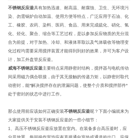
不锈钢反应釜
具有加热迅速、耐高温、耐腐蚀、卫生、无环境污
染、勿需锅炉自动加温、使用方便等特点，广泛应用于石油、化
工、橡胶、农药、染料、医药、食品、用来完成硫化、硝化、氢
化、烃化、聚合、缩合等工艺过程，是以参加反应物质的充分混
合为前提，对于加热、冷却、和液体萃取以及气体吸收等物理变
化过程均需要采用搅拌装置才能得到到好的效果，并可为客户设
计，加工外盘管反应釜。
威海不锈钢反应釜
主要特点采用静密封结构，搅拌器与电机传动
间采用磁力偶合联接，由于其无接触的传递力矩，以静密封取代
动密封，能*解决搅拌存在的泄漏问题，使整个介质和搅拌部件*
处于密封的状态中进行工作。
那么使用前应该如何正确安装
不锈钢反应釜
呢？下面小编就来为
大家提供关于安装不锈钢反应釜的一些小细节：
1、高压不锈钢反应釜应放置在室内。在装备多台高压釜时，应
分开放置。每间操作室均应有直接通向室外或通道的出口，应保