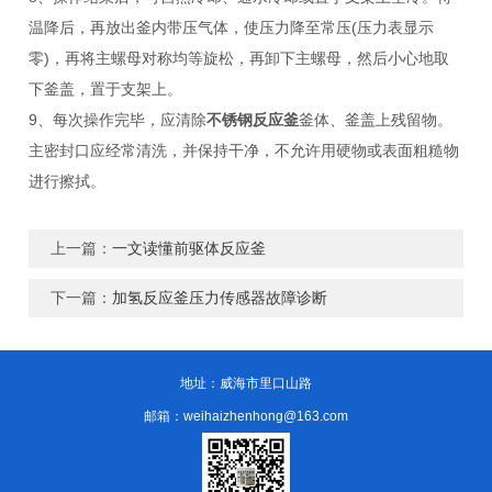
温降后，再放出釜内带压气体，使压力降至常压(压力表显示
零)，再将主螺母对称均等旋松，再卸下主螺母，然后小心地取
下釜盖，置于支架上。
9、每次操作完毕，应清除
不锈钢反应釜
釜体、釜盖上残留物。
主密封口应经常清洗，并保持干净，不允许用硬物或表面粗糙物
进行擦拭。
上一篇：
一文读懂前驱体反应釜
下一篇：
加氢反应釜压力传感器故障诊断
地址：威海市里口山路
邮箱：weihaizhenhong@163.com