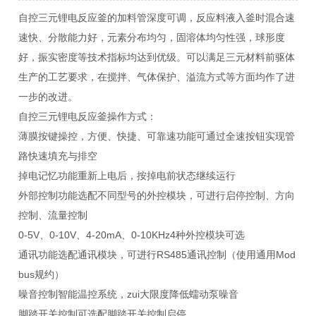
自控三元锂电反应釜的加料管深度可调，反应料液入釜时混合速
速快、分散能力好，元素分布均匀，固溶体均匀性强，球形度
好，振实密度等技术指标均达到优级。可以满足三元材料前驱体
生产的工艺要求，在搅拌、气体保护、溢流方式等方面均作了进
一步的改进。
自控三元锂电反应釜操作方式：
薄膜按键操控，方便、快捷、可靠速功能可通过全速按钮实现管
路快速填充与排空
掉电记忆功能重新上电后，按掉电前状态继续运行
外部控制功能选配不同型号的外控模块，可进行启停控制、方向
控制、流量控制
0-5V、0-10V、4-20mA、0-10KHz4种外控模块可选
通讯功能选配通讯模块，可进行RS485通讯控制（使用通用Mod
bus规约）
噪音控制智能温控系统，zui大限度降低蠕动泵噪音
脚踏开关控制可选配脚踏开关控制启停