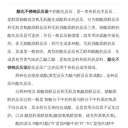
酯化不锈钢反应釜
中的酯化反应，是一类有机化学反应，
是醇跟羧酸或含氧无机酸生成酯和水的反应。分为羧酸跟醇反应
和无机含氧酸跟醇反应和无机强酸跟醇的反应三类。羧酸跟醇的
酯化反应是可逆的，并且一般反应极缓慢，故常用浓硫酸作催化
剂。多元羧酸跟醇反应，则可生成多种酯。无机强酸跟醇的反
应，其速度一般较快。典型的酯化反应有乙醇和醋酸的反应，生
成具有芳香气味的乙酸乙酯，是制造染料和医药的原料。
酯化不
锈钢反应釜
酯化反应广泛的应用于有机合成等领域。
两种化合物形成酯(典型反应为酸与醇反应形成酯)，这种反
应叫酯化反应。
分两种情况:羧酸跟醇反应和无机含氧酸跟醇反应。羧酸跟
醇的反应过程一般是:羧酸分子中的羟基与醇分子中羟基的氢原
子结合成水，其余部分互相结合成酯。这是曾用示踪原子证实过
的。口诀:酸脱羟基醇脱氢(酸脱氢氧醇脱氢、碳失羟基氧失氢)。
酯的读法:R酸R1酯("R"是指R酸中的"R";"R1"是指R1醇中