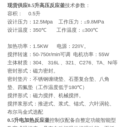
现货供应0.5升高压反应釜
技术参数：
容积：
0.5
升
设计压力：
12.5Mpa
工作压力：≤
9.
8
MPa
设计温度：
350
℃
工作温度：≤
30
0
℃
加热功率：
1.5KW
电源：
22
0V
。
搅拌转速：
50-750r/min
可调
电机功率：
55W
主体材质：
304
、
316L
、
321
、
C276
、
TA
、
Ni
等
密封形式：磁力密封。
密封垫片：不锈钢缠绕垫、石墨复合垫、八角
垫、四氟垫（工作温度低于
180
℃
）
搅拌形式：磁力搅拌、机械搅拌。
搅拌浆形式：推进式、浆式、锚式、六叶涡轮、
布尔马金式选配
0.5升电加热反应釜
控制仪
配备自整定功能智能型