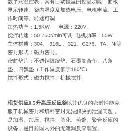
数字式温控表，具有自动恒温的控温功能；面板
显示转速、釜内温度及加热电压、电机电流、工
作时间等。转速可调
加热功率：
1.5KW
电源：
22
0V
。
搅拌转速：
50-750r/min
可调
电机功率：
55W
主体材质：
304
、
316L
、
321
、
C276
、
TA
、
Ni
等
密封形式：磁力密封。
密封垫片：不锈钢缠绕垫、石墨复合垫、八角
垫、四氟垫（工作温度低于
180
℃
）
搅拌形式：磁力搅拌、机械搅拌。
现货供应0.5升高压反应釜
以其优良的密封性能克
服了机械密封和填料密封无法解决的泄漏问题，
是加温、加压、搅拌、脂化、蒸馏、聚合反应的
设备，是目前国内外的无泄漏反应装置。