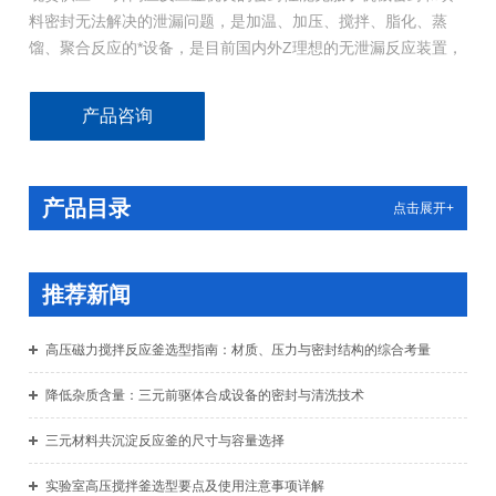
料密封无法解决的泄漏问题，是加温、加压、搅拌、脂化、蒸
馏、聚合反应的*设备，是目前国内外Z理想的无泄漏反应装置，
电加热反应釜具有静密封、无泄漏、低噪音、无污染、运转平
稳、操作简单的特点，使反应介质*处于静密封状态中高效反
产品咨询
应。
产品目录
点击展开+
推荐新闻
高压磁力搅拌反应釜选型指南：材质、压力与密封结构的综合考量
降低杂质含量：三元前驱体合成设备的密封与清洗技术
三元材料共沉淀反应釜的尺寸与容量选择
实验室高压搅拌釜选型要点及使用注意事项详解