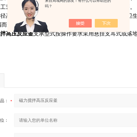
来自局域网的朋友！有什么可以帮助您的
吗？
按工艺需要采用不锈钢
（SUS304）
或碳钢
（Q235-B）
等。
的径高比设计，按需定制搅拌装置；搅拌轴封采用耐压卫
漏而造成不必要的污染与物料损耗。
搅拌高压反应釜
支承型式按操作要求采用悬挂支耳式或落
品：
位：