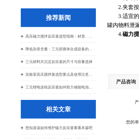
2.
夹套
3.
适宜
推荐新闻
罐内物料泄
4.
磁力
高压磁力搅拌反应釜选型指南：材质、压力与密封结构的综合考量
降低杂质含量：三元前驱体合成设备的密封与清洗技术
三元材料共沉淀反应釜的尺寸与容量选择
实验室高压搅拌釜选型要点及使用注意事项详解
产品咨询
三元锂电连续反应釜如何助力储能电池领域的发展
产
相关文章
您的单
想知道该如何维护磁力反应釜看看本篇吧