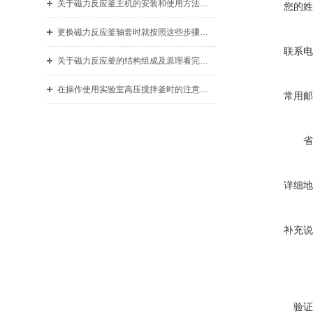
关于磁力反应釜主机的安装和使用方法你知道么
您的姓
更换磁力反应釜轴套时就按照这些步骤进行
联系电
关于磁力反应釜的结构组成及原理看完本篇你就知道了
在操作使用实验室高压搅拌釜时的注意事项看完便知
常用邮
省
详细地
补充说
验证