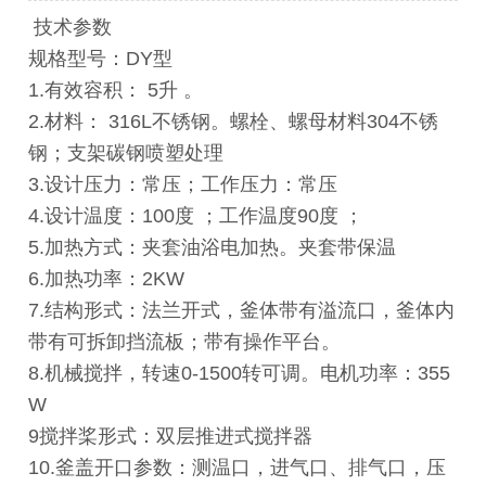
技术参数
规格型号：DY型
1.有效容积： 5升 。
2.材料： 316L不锈钢。螺栓、螺母材料304不锈
钢；支架碳钢喷塑处理
3.设计压力：常压；工作压力：常压
4.设计温度：100度 ；工作温度90度 ；
5.加热方式：夹套油浴电加热。夹套带保温
6.加热功率：2KW
7.结构形式：法兰开式，釜体带有溢流口，釜体内
带有可拆卸挡流板；带有操作平台。
8.机械搅拌，转速0-1500转可调。电机功率：355
W
9搅拌桨形式：双层推进式搅拌器
10.釜盖开口参数：测温口，进气口、排气口，压