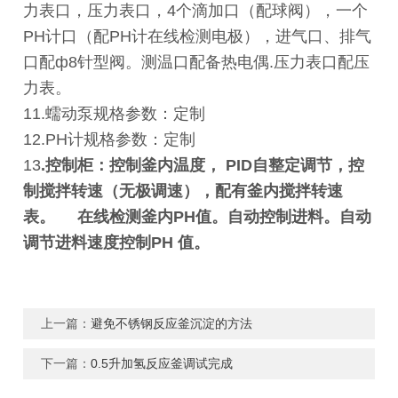
力表口，压力表口，4个滴加口（配球阀），一个
PH计口（配PH计在线检测电极），进气口、排气
口配ф8针型阀。测温口配备热电偶.压力表口配压
力表。
11.蠕动泵规格参数：定制
12.PH计规格参数：定制
13
.控制柜：控制釜内温度， PID自整定调节，控
制搅拌转速（无极调速），配有釜内搅拌转速
表。 在线检测釜内PH值。自动控制进料。自动
调节进料速度控制PH 值。
上一篇：
避免不锈钢反应釜沉淀的方法
下一篇：
0.5升加氢反应釜调试完成