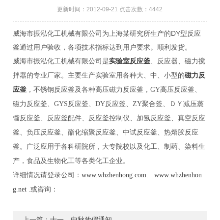
更新时间：2012-09-21 点击次数：4442
威海市振泓化工机械有限公司为上海某研究所生产的DY型反应
釜通过用户验收，各项技术指标达到用户要求。顺利发货。
威海市振泓化工机械有限公司是
实验室反应釜
、反应器、磁力搅
拌器的专业厂家。主要生产实验室用各种大、中、小型的
磁力反
应釜
，不锈钢反应釜及各种高压磁力反应釜，
GY
高压反应釜、
磁力反应釜、
GYS
反应釜、
DY
反应釜、
ZY
聚合釜、ＤＹ减压蒸
馏反应釜、反应釜配件、反应釜控制仪、加氢反应釜、真空反应
釜、负压反应釜、酯化缩聚反应釜、中试反应釜、热熔胶反应
釜。广泛应用于各科研院所，大专院校以及化工、制药、染料生
产，食品及生物化工等各类化工企业。
详细情况请登录公司：
www.whzhenhong.com
.
www.whzhenhon
g.net
.或咨询：
上一篇：
十一，中秋放假通知