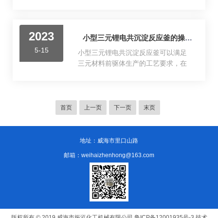
的工作原...
无需锅炉自动加温、使用方便等特
和状态，确保安全可靠。其次，使用
点。用电热棒加热夹套里面的导热
时要注意控制温度和压力。高温高压
油，使导热油温度升到所需要的温
条件下会产生危险，因此必须设置合
2023
度，然后有测温控制仪控制电热棒使
小型三元锂电共沉淀反应釜的操作方法有哪些呢？
适的温度和压力上限，并通过监测仪
其断电恒温。是在吸收先进技术的基
器进行实时监控。当出现异常情况
5-15
小型三元锂电共沉淀反应釜可以满足
础上研制成功的新型产品，广泛地应
时，如温度或压力过高，应立即停机
三元材料前驱体生产的工艺要求，在
用于医药、化工、食品、天然调味
并...
搅拌、气体保护、溢流方式等方面均
品、食品添加剂、轻工等行业。电加
作了进一步的改进。反应料液入釜时
热高温反应釜是一种用于实验室或工
混合速速快、分散能力好，元素分布
业生产中进行高温反应的设备。使用
均匀，固溶体均匀性强，球形度好，
首页
上一页
下一页
末页
电加热高温反应釜需要遵循以下步
振实密度等技术指标均达到优级。操
骤：1.准备试剂和材料：在使用前，应
作方式：薄膜按键操控，方便、快
仔细准备所需的试剂和材料，并确认
捷、可靠速功能可通过全速按钮实现
地址：威海市里口山路
其质量...
管路快速填充与排空掉电记忆功能重
邮箱：weihaizhenhong@163.com
新上电后，按掉电前状态继续运行外
部控制功能选配不同型号的外控模
块，可进行启停控制、方向控制、流
量控制，0-5V、0-10V、4-20mA、0-
10KHz4种外控模...
版权所有 © 2019 威海市振泓化工机械有限公司
鲁ICP备12001935号-3
技术