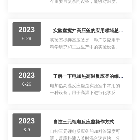
个重要且复杂的设备，能够对温度、
压力和搅拌等参数进行监测和控制，
以确保实验过程的安全性和稳定性。
实验室磁力搅拌高压釜的控制仪通常
2023
包括以下几个主要部分：温度控制
实验室搅拌高压釜的应用领域总结分享
器：用于监测和控制高压釜内的温
6-28
实验室搅拌高压釜是一种广泛应用于
度。可以设置温度目标值并通过传感
科学研究和工业生产中的实验设备。
器实时检测温度，根据需要进行加热
它能够承受高压和高温环境，并能够
或降温。压力传感器：用于监测和显
搅拌反应物，使其更快速、均匀地反
示高压釜内的压力变化。可以将当前
应。在化学领域，实验室搅拌高压釜
的压力数值反馈给用户，并发出警报
2023
常用于有机合成和催化反应等方面。
了解一下电加热高温反应釜的维护保养方法
信号以确保操作安全。搅拌电机控制
由于其能够提供高压和高温条件，使
器：用于控制磁力搅拌器中的电机转
6-26
电加热高温反应釜是实验室中常用的
得一些化学反应可以在这样的条件下
速。用户可以设置所需的转速，以便
一种设备，用于高温下进行化学反
进行，从而得到许多新的化合物和材
对样...
应。为了确保其长期稳定运行，需要
料。同时，它还能够通过搅拌反应
进行定期的维护和保养。以下是关于
液，使反应物更好地混合，提高反应
电加热高温反应釜的维护方法，下面
效率和产率。在材料科学领域，该设
2023
一起来看看吧1.定期清洁内部：使用反
自控三元锂电反应釜操作方式
备也有着重要的应用。例如，它可以
应釜后应及时清洗，避免物料残留导
用于制备纳米粒子、涂层材料等。通
6-9
自控三元锂电反应釜的加料管深度可
致腐蚀或污染。可以使用对反应釜材
过调控反应条件和反应物比例，可以
调，反应料液入釜时混合速速快、分