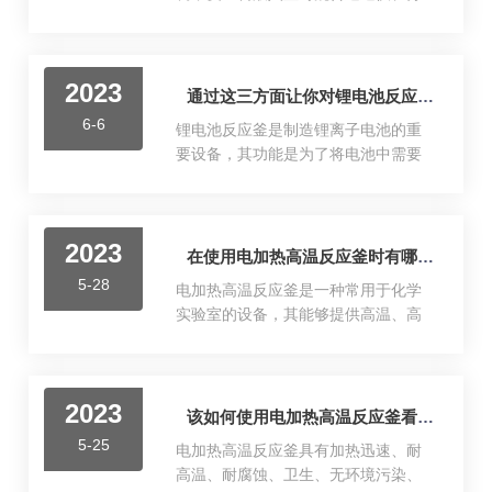
质不造成损伤的溶液(如稀硝酸、乙醇
得...
散能力好，元素分布均匀，固溶体均
等)进行清洗。2.注意防腐：反应釜在
匀性强，球形度好，振实密度等技术
高温下工作，容易受到腐蚀，因此需
指标均达到优级。可以满足三元材料
要经常检查釜体是否出现腐蚀或损
2023
前驱体生产的工艺要求，在搅拌、气
通过这三方面让你对锂电池反应釜有更深刻的了解
坏。如果发现明显腐蚀或损坏，应及
体保护、溢流方式等方面均作了进一
时更换，并采取措施增强釜体的耐腐
6-6
锂电池反应釜是制造锂离子电池的重
步的改进。自控三元锂电反应釜操作
蚀性能。3.保持配件完好：...
要设备，其功能是为了将电池中需要
方式：薄膜按键操控，方便、快捷、
的各种化学物质混合在一起进行反
可靠速功能可通过全速按钮实现管路
应，生成锂离子电池所需的正负极材
快速填充与排空掉电记忆功能重新上
料。以下将为大家详细介绍锂电池反
电后，按掉电前状态继续运行外部控
2023
应釜的结构、工作原理以及应用。锂
在使用电加热高温反应釜时有哪些注意事项呢
制功能选配不同型号的外控模块，可
电池反应釜通常由三个主要部分组
进行启停控制、方向控制、流量控制0-
5-28
电加热高温反应釜是一种常用于化学
成：反应器、搅拌器和加热系统。反
5V、0-10V、4-20m...
实验室的设备，其能够提供高温、高
应器通常由高温合金材料制成，以承
压环境下进行反应的条件。然而，使
受高温高压反应条件下的化学反应。
用这种设备时需要注意以下事项。首
搅拌器则是为了将反应器内的化学物
先，使用前应仔细阅读说明书，并按
质充分混合，以达到最佳的反应效
2023
照说明书操作。在操作中要严格遵守
该如何使用电加热高温反应釜看完本篇就知道了
果。加热系统则是为了提供高温环
相关规定，如避免超负荷使用、禁止
境，以促进反应速度和效率。一、锂
5-25
电加热高温反应釜具有加热迅速、耐
对设备进行私自改装等。同时，在使
电池反应釜的工作原理锂电池反应釜
高温、耐腐蚀、卫生、无环境污染、
用过程中要经常检查设备的运行情况