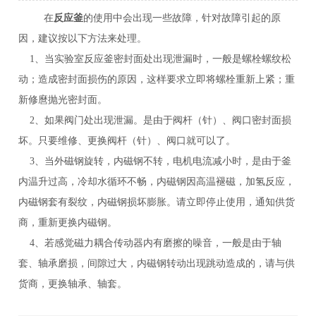
在
反应釜
的使用中会出现一些故障，针对故障引起的原
因，建议按以下方法来处理。
1
、当实验室反应釜密封面处出现泄漏时，一般是螺栓螺纹松
动；造成密封面损伤的原因，这样要求立即将螺栓重新上紧；重
新修麿抛光密封面。
2
、如果阀门处出现泄漏。是由于阀杆（针）、阀口密封面损
坏。只要维修、更换阀杆（针）、阀口就可以了。
3
、当外磁钢旋转，内磁钢不转，电机电流减小时，是由于釜
内温升过高，冷却水循环不畅，内磁钢因高温褪磁，加氢反应，
内磁钢套有裂纹，内磁钢损坏膨胀。请立即停止使用，通知供货
商，重新更换内磁钢。
4
、若感觉磁力耦合传动器内有磨擦的噪音，一般是由于轴
套、轴承磨损，间隙过大，内磁钢转动出现跳动造成的，请与供
货商，更换轴承、轴套。