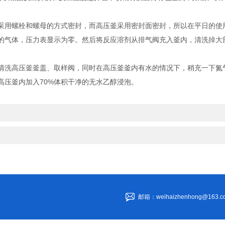
采用螺栓和螺母的方式密封，而高压釜采用密封面密封，所以在平日的使
气体，压力表显示为零。然后将反应溶剂从排气阀充入釜内，清洗掉大部
清洗高压釜釜盖、取样阀，同时在高压釜釜内有水的情况下，稍充一下氮
压釜内加入70%体积干净的无水乙醇浸泡。
邮箱：weihaizhenhong@163.c