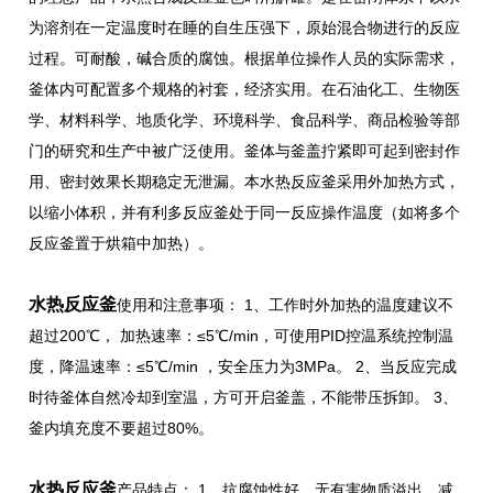
为溶剂在一定温度时在睡的自生压强下，原始混合物进行的反应
过程。可耐酸，碱合质的腐蚀。根据单位操作人员的实际需求，
釜体内可配置多个规格的衬套，经济实用。在石油化工、生物医
学、材料科学、地质化学、环境科学、食品科学、商品检验等部
门的研究和生产中被广泛使用。釜体与釜盖拧紧即可起到密封作
用、密封效果长期稳定无泄漏。本水热反应釜采用外加热方式，
以缩小体积，并有利多反应釜处于同一反应操作温度（如将多个
反应釜置于烘箱中加热）。
水热反应釜
使用和注意事项： 1、工作时外加热的温度建议不
超过200℃， 加热速率：≤5℃/min，可使用PID控温系统控制温
度，降温速率：≤5℃/min ，安全压力为3MPa。 2、当反应完成
时待釜体自然冷却到室温，方可开启釜盖，不能带压拆卸。 3、
釜内填充度不要超过80%。
水热反应釜
产品特点： 1、抗腐蚀性好，无有害物质溢出，减