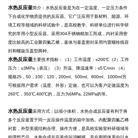
水热反应釜
简介：水热反应釜是为在一定温度、一定压力条件
下合成化学物质提供的反应器。它广泛应用于新材料、能源、环
境工程等领域的科研试验中，是高校教学、科研单位进行科学研
究的常用小型反应器。采用304不锈钢精加工而成，内衬采用密
度比较高的工业聚四氟乙烯，釜体与釜盖密封采用均置螺栓线容
封和螺旋压盖型两种。
水热反应釜
主要技术指标：（1）工作温度：≤200℃（2）工作
压力：≤3MPa（表压）（3）升温、降温速率：≤5℃/min （4）
规格25，50，100，120，200ml、500ml、800ml、1000ml另
可根据用户需求（温度、外形）定做。也可以为客户定做温度为
260℃，350℃,400℃的，压力为6MPa, 22MPa的等。
水热反应釜
采用方式：以缩小体积，水热合成反应釜有利于将
多个反应釜置于同一反应操作温度的箱中加热。内配聚四氟乙稀
衬套，外型美观结构合理、操作方便，是高校实验室科研领域等
的理想产品，水热合成反应釜也叫消解罐。是在密闭体系中以水