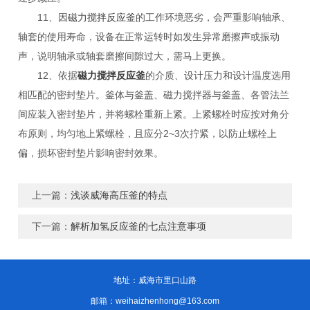
11、因
磁力搅拌反应釜
的工作环境恶劣，会严重影响轴承、
轴套的使用寿命，设备在正常运转时如发生异常磨擦声或振动
声，说明轴承或轴套磨擦间隙过大，需马上更换。
12、依据
磁力搅拌反应釜
的介质、设计压力和设计温度选用
相匹配的密封垫片。釜体与釜盖、磁力搅拌器与釜盖、各管法兰
间应装入密封垫片，并将螺栓重新上紧。上紧螺栓时应按对角分
布原则，均匀地上紧螺栓，且应分2~3次拧紧，以防止螺栓上
偏，损坏密封垫片影响密封效果。
上一篇：
浅谈威海高压釜的特点
下一篇：
解析加氢反应釜的七点注意事项
地址：威海市里口山路
邮箱：weihaizhenhong@163.com