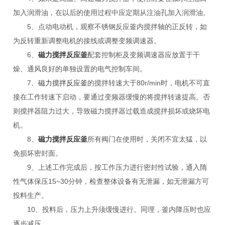
加入润滑油，在以后的使用过程中应定期从注油孔加入润滑油。
5、点动电动机，观察不锈钢反应釜内搅拌轴的正反转，如
为反转重新调整电机的接线或调整变频调速器。
6、
磁力搅拌反应釜
配套控制柜及变频调速器应放置于干
燥、通风良好的单独设置的电气控制车间。
7、
磁力搅拌反应釜
的搅拌转速大于80r/min时，电机不可直
接在工作转速下启动，要通过变频器缓慢的将搅拌转速提高。否
则搅拌器阻力过大，导致磁力搅拌器过载造成搅拌损坏或烧坏电
机。
8、
磁力搅拌反应釜
所有阀门在使用时，关闭不宜太猛，以
免损坏密封面。
9、上述工作完成后，按工作压力进行密封性试验，通入隋
性气体保压15~30分钟，检查整体设备有无泄漏，如无泄漏方可
投料生产。
10、投料后，压力上升须缓慢进行。同理，釜内降压时也应
逐步减压。