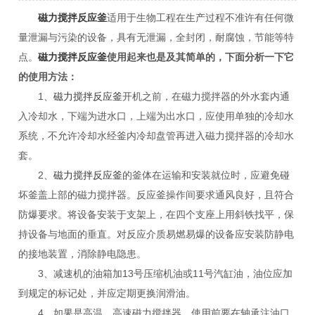
磁力搅拌反应釜
适用于生物工程在生产过程不准许有任何微
量泄漏与污染的设备，具有无泄漏，全封闭，耐腐蚀，节能等特
点。
磁力搅拌反应釜
使用起来也是及其简单的，下面分析一下它
的使用方法：
1、
磁力搅拌反应釜
开机之前，在磁力搅拌器的外水套内通
入冷却水，下端为进水口，上端为出水口，应使用单独的冷却水
系统，不允许冷却水经釜内冷却盘管再进入磁力搅拌器的冷却水
套。
2、
磁力搅拌反应釜
的釜体在运输和安装就位时，应避免碰
坏釜盖上部的磁力搅拌器。反应釜操作间要求通风良好，且符合
防爆要求。将设备安装于支架上，在四个支座上用斜铁找平，保
持设备与地面的垂直。对反应介质易燃易爆的设备应安装防静电
的接地装置，消除静电隐患。
3、减速机的油箱加13号压缩机油或11号汽缸油，油位应加
到规定的标记处，并应定期更换润滑油。
4、如果是高温、高速磁力搅拌器，使用前要在轴承注油口