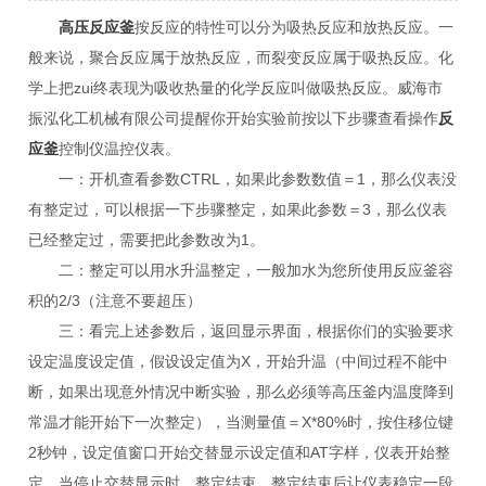
高压反应釜
按反应的特性可以分为吸热反应和放热反应。一
般来说，聚合反应属于放热反应，而裂变反应属于吸热反应。化
学上把zui终表现为吸收热量的化学反应叫做吸热反应。威海市
振泓化工机械有限公司提醒你开始实验前按以下步骤查看操作
反
应釜
控制仪温控仪表。
一：开机查看参数CTRL，如果此参数数值＝1，那么仪表没
有整定过，可以根据一下步骤整定，如果此参数＝3，那么仪表
已经整定过，需要把此参数改为1。
二：整定可以用水升温整定，一般加水为您所使用反应釜容
积的2/3（注意不要超压）
三：看完上述参数后，返回显示界面，根据你们的实验要求
设定温度设定值，假设设定值为X，开始升温（中间过程不能中
断，如果出现意外情况中断实验，那么必须等高压釜内温度降到
常温才能开始下一次整定），当测量值＝X*80%时，按住移位键
2秒钟，设定值窗口开始交替显示设定值和AT字样，仪表开始整
定，当停止交替显示时，整定结束，整定结束后让仪表稳定一段