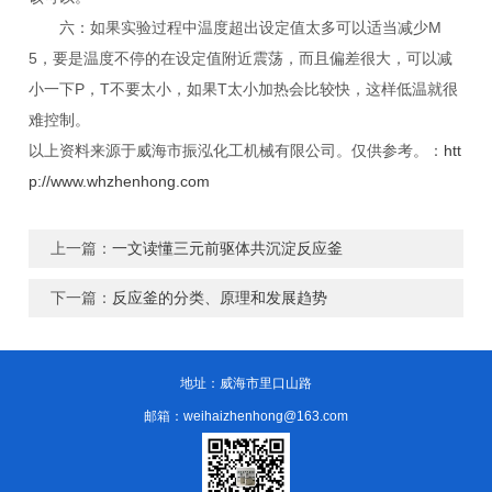
六：如果实验过程中温度超出设定值太多可以适当减少M
5，要是温度不停的在设定值附近震荡，而且偏差很大，可以减
小一下P，T不要太小，如果T太小加热会比较快，这样低温就很
难控制。
以上资料来源于威海市振泓化工机械有限公司。仅供参考。：
htt
p://www.whzhenhong.com
上一篇：
一文读懂三元前驱体共沉淀反应釜
下一篇：
反应釜的分类、原理和发展趋势
地址：威海市里口山路
邮箱：weihaizhenhong@163.com