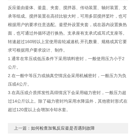
反应釜由釜体、釜盖、夹套、搅拌器、传动装置、轴封装置、支
承等组成。搅拌装置在高径比较大时，可用多层搅拌桨叶，也可
根据用户的要求任意选配。釜壁外设置夹套，或在器内设置换热
面，也可通过外循环进行换热。支承座有支承式或耳式支座等。
转速超过160转以上宜使用齿轮减速机.开孔数量、规格或其它要
求可根据用户要求设计、制作。
1.通常在常压或低压条件下采用填料密封，一般使用压力小于2
公斤。
2.在一般中等压力或抽真空情况会采用机械密封，一般压力为负
压或4公斤。
3.在高压或介质挥发性高得情况下会采用磁力密封，一般压力超
过14公斤以上。除了磁力密封均采用水降温外，其他密封形式在
超过120度以上会增加冷却水套。
上一篇：
如何检查加氢反应釜是否遇到故障