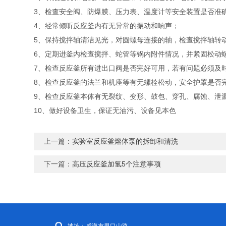
3、检查安全阀、防爆膜、压力表、温度计等安全装置是否准
4、经常倾听反应釜内有无异常的振动和响声；
5、保持搅拌轴清洁见光，对圆螺母连接的轴，检查搅拌轴转
6、定期进釜内检查搅拌、蛇管等锅内附件情况，并紧固松动
7、检查反应釜所有进出口阀是否完好可用，若有问题必须及
8、检查反应釜的法兰和机座等有无螺栓松动，安全护罩是否
9、检查反应釜本体有无裂纹、变形、鼓包、穿孔、腐蚀、泄
10、做好设备卫生，保证无油污、设备见本色
上一篇：
实验室反应釜熔体泵的拆卸和清洗
下一篇：
高压反应釜加氢5个注意事项
地址：威海市里口山路