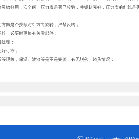
确灵敏好用，安全阀、压力表是否已校验，并铅封完好，压力表的红线是
动方向是否按顺时针方向旋转，严禁反转；
螺栓，必要时更换有关零部件；
时处理；
完好可靠；
漏等现象，保温、油漆等是不是完整，有无脱落、烧焦情况；
邮箱：weihaizhenhong@163.c