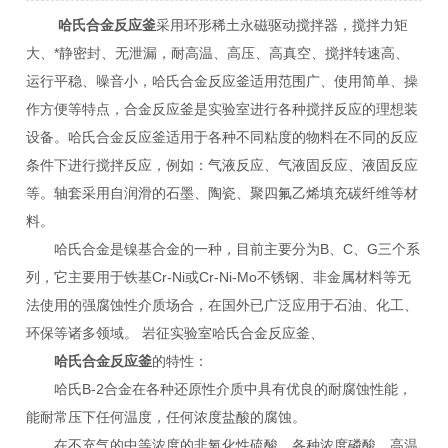
哈氏合金反应釜
采用环形稀土永磁驱动搅拌器，搅拌力矩
大、*静密封、无泄漏，耐高温、高压、高真空、搅拌转速高、
运行平稳、噪音小，哈氏合金反应釜适用范围广、使用简单、操
作方便等特点，合金反应釜是实验室进行各种搅拌反应的理想装
设备。哈氏合金反应釜适用于各种不同粘度的物料在不同的反应
条件下进行搅拌反应，例如：气液反应、气液固反应、液固反应
等。轴套采用自润滑的石墨、陶瓷、聚四氟乙烯填充碳纤维等材
料。
哈氏合金是镍基合金的一种，目前主要分为B、C、G三个系
列，它主要用于铁基Cr-Ni或Cr-Ni-Mo不锈钢、非金属材料等无
法使用的强腐蚀性介质场合，在国外已广泛应用于石油、化工、
环保等诸多领域。 岩征实验室哈氏合金反应釜、
哈氏合金反应釜
的特性：
哈氏B-2合金在各种还原性介质中具有优良的耐腐蚀性能，
能耐常压下任何温度，任何浓度盐酸的腐蚀。
在不充气的中等浓度的非氧化性硫酸、各种浓度磷酸、高温