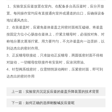
1、实验室反应釜放置在室内。在配备多台高压釜时，应分开放
置。每间操作室均应有直接通向室外或通道的出口，应确保设备
地址通风杰出。
2、在装釜盖时，应避免釜体釜盖之间密封面相互磕碰。将釜盖
按固定方位小心肠放在釜体上，拧紧主螺母时，必须按对角、对
称地分屡次逐渐拧紧。用力要均匀，不允许釜盖向一边歪斜，以
到达杰出的密封作用。
3、正反螺母联接处，只准旋动正反螺母，两圆弧密封面不得相
对旋动，一切螺母纹联接件有安装时，应涂润滑油。
4、针型阀系线密封，仅需悄悄滚动阀针，压紧密封面，即可到
达杰出的密封作用
上一篇：
实验室共沉淀反应釜的釜盖升降装置的技术背景
下一篇：
如何正确的选择耐酸碱反应釜呢