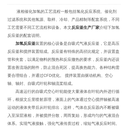
液相催化加氢的工艺流程一般包括氢化反应系统、催化剂
过滤系统和其他氢源、取样、冷却、产品精制等配套系统，不同
工艺需要不同工艺流程和设备。本文
反应釜生产厂家
介绍下加氢
反应釜的配套说明。
加氢反应釜
装置的核心设备是自吸式气液反应釜，它是高压
反应釜和搅拌装置组成。反应釜有特殊的高径比规定，并设置盘
管和夹套，以满足物料的预热和反应撤热的要求，反应釜内还设
置改善流场的附件，防止混合死区，提高换热能力。各种结构需
要合理组合，并通过CFD优化。 搅拌装置由驱动机构、空心
轴、轴封、自吸式叶轮和轴流桨组成。
高速运行的自吸式空心叶轮能使大量液体在叶轮内外进行循
环，根据文丘里喷射原理，液面上的气体通过空心搅拌轴被高速
运动的液体夹带后从叶轮排出，这样，气体在反应器内不断被吸
入至深层液相，并被搅拌分散，周而复始，形成均匀的气液混合
体系。实现气液接触，强化气液传质过程，缩短气液反应时间。